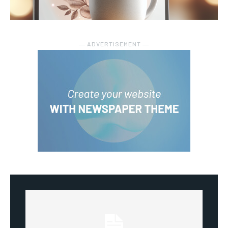
― ADVERTISEMENT ―